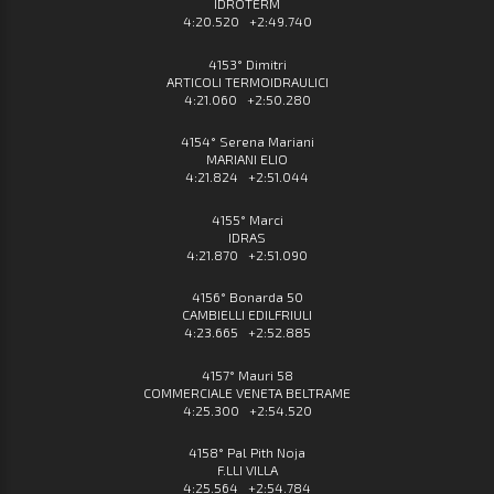
IDROTERM
4:20.520 +2:49.740
4153° Dimitri
ARTICOLI TERMOIDRAULICI
4:21.060 +2:50.280
4154° Serena Mariani
MARIANI ELIO
4:21.824 +2:51.044
4155° Marci
IDRAS
4:21.870 +2:51.090
4156° Bonarda 50
CAMBIELLI EDILFRIULI
4:23.665 +2:52.885
4157° Mauri 58
COMMERCIALE VENETA BELTRAME
4:25.300 +2:54.520
4158° Pal Pith Noja
F.LLI VILLA
4:25.564 +2:54.784