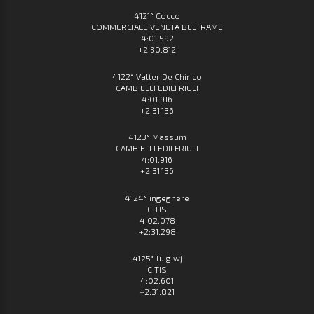
4121° Cocco
COMMERCIALE VENETA BELTRAME
4:01.592
+2:30.812
4122° Valter De Chirico
CAMBIELLI EDILFRIULI
4:01.916
+2:31.136
4123° Massum
CAMBIELLI EDILFRIULI
4:01.916
+2:31.136
4124° ingegnere
CITIS
4:02.078
+2:31.298
4125° luigiwj
CITIS
4:02.601
+2:31.821