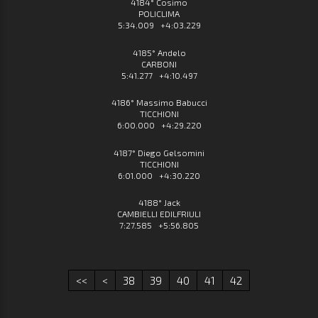
4184° Cosimo
POLICLIMA
5:34.009 +4:03.229
4185° Andelo
CARBONI
5:41.277 +4:10.497
4186° Massimo Babucci
TICCHIONI
6:00.000 +4:29.220
4187° Diego Gelsomini
TICCHIONI
6:01.000 +4:30.220
4188° Jack
CAMBIELLI EDILFRIULI
7:27.585 +5:56.805
<<
<
38
39
40
41
42