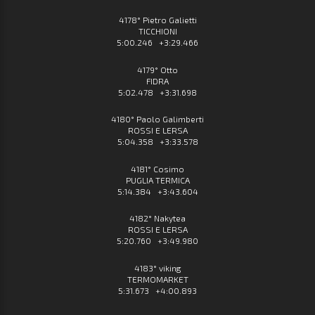
4178° Pietro Galietti
TICCHIONI
5:00.246 +3:29.466
4179° Otto
FIDRA
5:02.478 +3:31.698
4180° Paolo Galimberti
ROSSI E LERSA
5:04.358 +3:33.578
4181° Cosimo
PUGLIA TERMICA
5:14.384 +3:43.604
4182° Nakytea
ROSSI E LERSA
5:20.760 +3:49.980
4183° viking
TERMOMARKET
5:31.673 +4:00.893