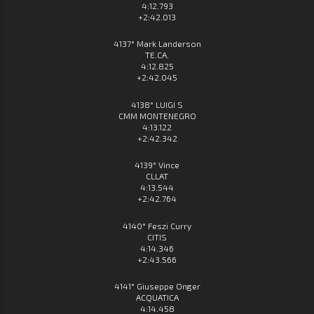
4:12.793
+2:42.013
4137° Mark Landerson
TE.CA.
4:12.825
+2:42.045
4138° LUIGI S
CMM MONTENEGRO
4:13.122
+2:42.342
4139° Vince
CLLAT
4:13.544
+2:42.764
4140° Feszi Curry
CITIS
4:14.346
+2:43.566
4141° Giuseppe Onger
ACQUATICA
4:14.458