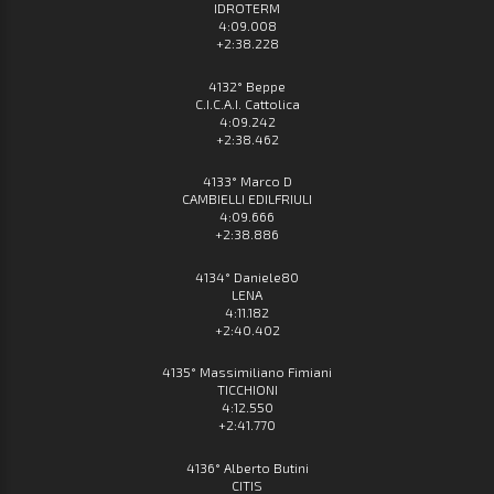
IDROTERM
4:09.008
+2:38.228
4132° Beppe
C.I.C.A.I. Cattolica
4:09.242
+2:38.462
4133° Marco D
CAMBIELLI EDILFRIULI
4:09.666
+2:38.886
4134° Daniele80
LENA
4:11.182
+2:40.402
4135° Massimiliano Fimiani
TICCHIONI
4:12.550
+2:41.770
4136° Alberto Butini
CITIS