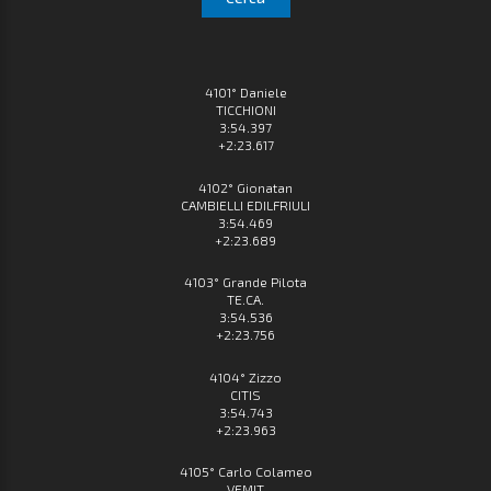
4101° Daniele
TICCHIONI
3:54.397
+2:23.617
4102° Gionatan
CAMBIELLI EDILFRIULI
3:54.469
+2:23.689
4103° Grande Pilota
TE.CA.
3:54.536
+2:23.756
4104° Zizzo
CITIS
3:54.743
+2:23.963
4105° Carlo Colameo
VEMIT