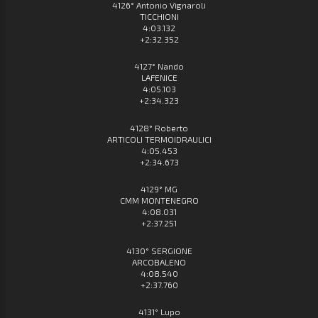
4126° Antonio Vignaroli
TICCHIONI
4:03.132
+2:32.352
4127° Nando
LAFENICE
4:05.103
+2:34.323
4128° Roberto
ARTICOLI TERMOIDRAULICI
4:05.453
+2:34.673
4129° MG
CMM MONTENEGRO
4:08.031
+2:37.251
4130° SERGIONE
ARCOBALENO
4:08.540
+2:37.760
4131° Lupo