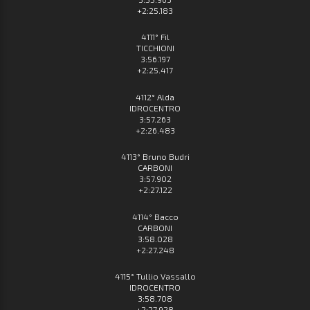
+2:25.183
4111° Fil
TICCHIONI
3:56.197
+2:25.417
4112° Alda
IDROCENTRO
3:57.263
+2:26.483
4113° Bruno Budri
CARBONI
3:57.902
+2:27.122
4114° Bacco
CARBONI
3:58.028
+2:27.248
4115° Tullio Vassallo
IDROCENTRO
3:58.708
+2:27.928