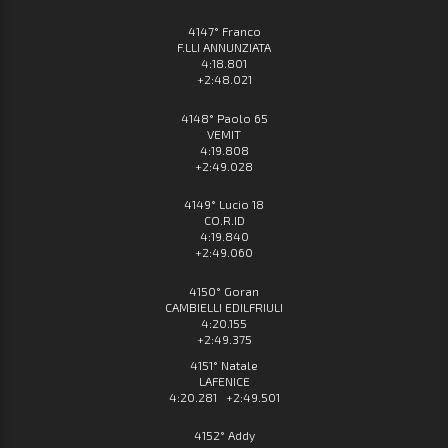
4147° Franco
F.LLI ANNUNZIATA
4:18.801
+2:48.021
4148° Paolo 65
VEMIT
4:19.808
+2:49.028
4149° Lucio 18
CO.R.ID
4:19.840
+2:49.060
4150° Goran
CAMBIELLI EDILFRIULI
4:20.155
+2:49.375
4151° Natale
LAFENICE
4:20.281 +2:49.501
4152° Addy