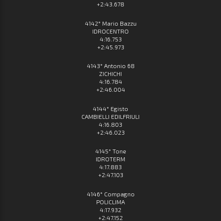
+2:43.678
4142° Mario Bazzu
IDROCENTRO
4:16.753
+2:45.973
4143° Antonio 68
ZICHICHI
4:16.784
+2:46.004
4144° Egisto
CAMBIELLI EDILFRIULI
4:16.803
+2:46.023
4145° Tone
IDROTERM
4:17.883
+2:47.103
4146° Compagno
POLICLIMA
4:17.932
+2:47.152