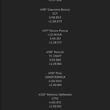
4116° Giacomo Bosco
SCT
3:58.853
+2:28.073
4117° Rocco Posca
I.CO.M.A.R.
3:59.351
+2:28.571
4118° Ronciò
TC CAIVIT
3:59.960
+2:29.180
4119° Pino
SIDERTERMICA
4:00.940
+2:30.160
4120° Antonio Stefanelli
CITIS
4:00.972
+2:30.192