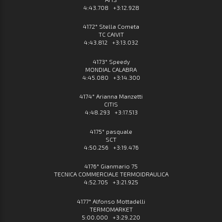
4:43.708 +3:12.928
4172° Stella Cometa
TC CAIVIT
4:43.812 +3:13.032
4173° Speedy
MONDIAL CALABRA
4:45.080 +3:14.300
4174° Arianna Manzetti
CITIS
4:48.293 +3:17.513
4175° pasquale
SCT
4:50.256 +3:19.476
4176° Gianmario 75
TECNICA COMMERCIALE TERMOIDRAULICA
4:52.705 +3:21.925
4177° Alfonso Mottadelli
TERMOMARKET
5:00.000 +3:29.220