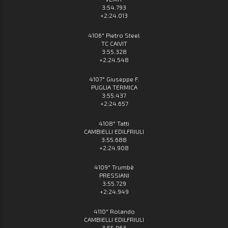
3:54.793
+2:24.013
4106° Pietro Steel
TC CAIVIT
3:55.328
+2:24.548
4107° Giuseppe F.
PUGLIA TERMICA
3:55.437
+2:24.657
4108° Tatti
CAMBIELLI EDILFRIULI
3:55.688
+2:24.908
4109° Trumbè
PRESSIANI
3:55.729
+2:24.949
4110° Rolando
CAMBIELLI EDILFRIULI
3:55.963