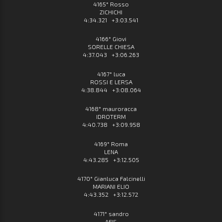
4165° Rosso
ZICHICHI
4:34.321 +3:03.541
4166° Giovi
SORELLE CHIESA
4:37.043 +3:06.263
4167° luca
ROSSI E LERSA
4:38.844 +3:08.064
4168° mauroracca
IDROTERM
4:40.738 +3:09.958
4169° Roma
LENA
4:43.285 +3:12.505
4170° Gianluca Falcinelli
MARIANI ELIO
4:43.352 +3:12.572
4171° sandro
AFIS