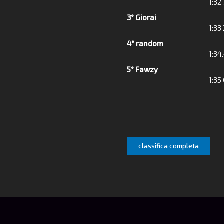
1:32
3° Giorai
1:33
4° random
1:34
5° Fawzy
1:35
classifica completa